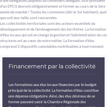
d’une délégation (adjoints ou conseillers délégués, vice-président
d’un EPCI) devront obligatoirement se former au cours de la 1ère
année de mandat ! Toutes les communes (dès le 1er habitant), quel
que soit leur taille, sont concernées.
Les collectivités territoriales sont des acteurs essentiels du
développement et de l’aménagement des territoires. La formation
d'élus locaux qui ont en charge la gestion et l'administration de ces
structures est au cœur de notre métier. La formation d'élus
comprend 2 dispositifs cumulables mobilisables à tout moment:
Financement par la collectivité
Les formations aux élus locaux financées par le budget
principal de la collectivité. La formation d'élus constitue
une dépense obligatoire. Ainsi, des élus désireux de se
former peuvent saisir la Chambre Régionale des