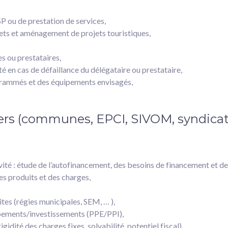
P ou de prestation de services,
ojets et aménagement de projets touristiques,
es ou prestataires,
té en cas de défaillance du délégataire ou prestataire,
grammés et des équipements envisagés,
iers (communes, EPCI, SIVOM, syndica
ivité : étude de l’autofinancement, des besoins de financement et de 
des produits et des charges,
tes (régies municipales, SEM, … ),
ipements/investissements (PPE/PPI),
gidité des charges fixes, solvabilité, potentiel fiscal),